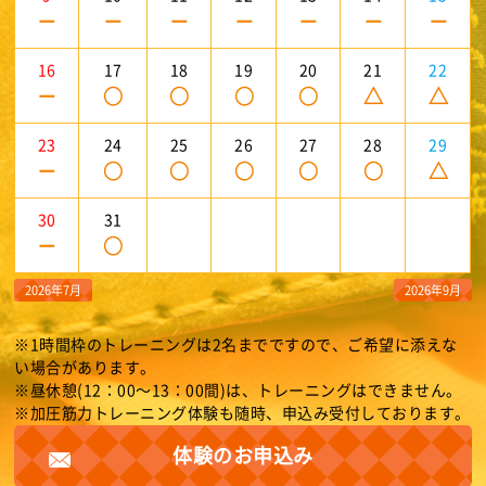
－
－
－
－
－
－
－
16
17
18
19
20
21
22
－
○
○
○
○
△
△
23
24
25
26
27
28
29
－
○
○
○
○
○
△
30
31
－
○
2026年7月
2026年9月
※1時間枠のトレーニングは2名までですので、ご希望に添えな
い場合があります。
※昼休憩(12：00～13：00間)は、トレーニングはできません。
※加圧筋力トレーニング体験も随時、申込み受付しております。
体験のお申込み