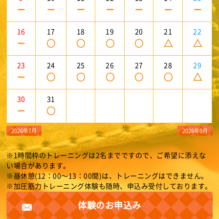
－
－
－
－
－
－
－
16
17
18
19
20
21
22
－
○
○
○
○
△
△
23
24
25
26
27
28
29
－
○
○
○
○
○
△
30
31
－
○
2026年7月
2026年9月
※1時間枠のトレーニングは2名までですので、ご希望に添えな
い場合があります。
※昼休憩(12：00～13：00間)は、トレーニングはできません。
※加圧筋力トレーニング体験も随時、申込み受付しております。
体験のお申込み